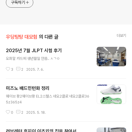
구독하기
더보기
우당탕탕 대모험
의 다른 글
2025년 7월 JLPT 시험 후기
글 내용
오회말 카드에 생년월일 안씀.. ㅅㄱㅇ
3
2
2025. 7. 6.
미즈노 배드민턴화 정리
글 내용
웨이브 팡2웨이브팡 EL2스텔스 네오2클로 네오2클로36
5z365z4
0
2
2025. 5. 18.
러브레터 후지이 이츠키의 집을 찾아서