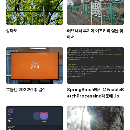
강화도
러브레터 후지이 이츠키의 집을 찾
아서
호돌맨 2022년 총 결산
SpringBatch에서 @EnableB
atchProcessing때문에 Job
이 실행되지 않는 문제