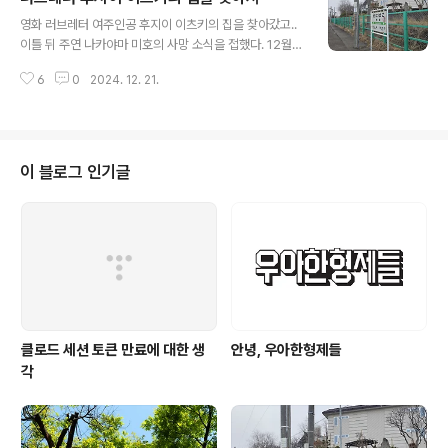
글 내용
영화 러브레터 여주인공 후지이 이츠키의 집을 찾아갔고..
이틀 뒤 주연 나카야마 미호의 사망 소식을 접했다. 12월 4
일, 하루동안 남는 일정이 생겨 어디에 갈지 고민하다 러브
6
0
2024. 12. 21.
레터 광인 나는 후지이 이츠키의 집에 찾아가기로 했다. 오
타루 방면 열차를 타고 30분정도 가서 제니바코역에 내리
면 된다.이츠키 집 주소: 16-16 Miharashichō, Otaru,
Hokkaido 047-0263 일본">역명의 유래가 된 지명인
제니바코는 일본어로 동전 상자라는 뜻인데, 이곳의 해안
이 블로그 인기글
에서 청어가 대량으로 잡혀 어떤 어부의 집에도 돈상자가
쌓여 있었다는 것에서 유래했다.1970년에 역무원이 직접
돈상자를 제작해서 역사의 승강장측 입구에 매달아 놓았
다. 그러나 위험하다는 이유로 2010년에 입구 옆에 내려
놓았다. ..
클로드 세션 토큰 만료에 대한 생
안녕, 우아한형제들
각