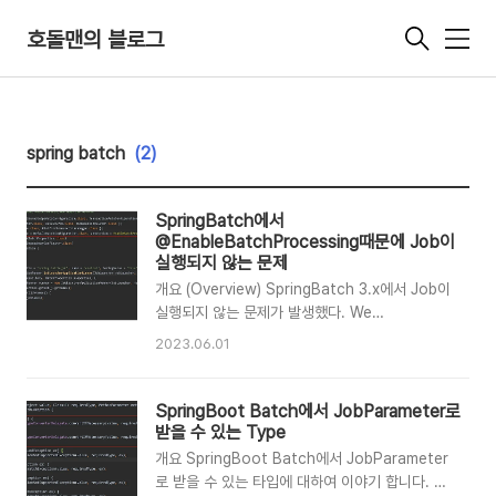
호돌맨의 블로그
메
뉴
spring batch
(2)
SpringBatch에서
@EnableBatchProcessing때문에 Job이
실행되지 않는 문제
개요 (Overview) SpringBatch 3.x에서 Job이
실행되지 않는 문제가 발생했다. We
encountered an issue where the Job was
2023.06.01
not running in SpringBatch 3.x. 문제
(Problem) SpringBoot 3.0 (정확히 v3.0.0-
M5)는 부터는 @EnableBatchProcessing을
SpringBoot Batch에서 JobParameter로
사용하면 BatchAutoConfiguration.java에서
받을 수 있는 Type
jobLauncherApplicationRunner bean 생성
개요 SpringBoot Batch에서 JobParameter
을 하지 않는다. 나는 Multiple datasource를
로 받을 수 있는 타입에 대하여 이야기 합니다. 이