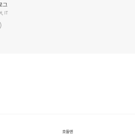
로그
, IT
호돌맨