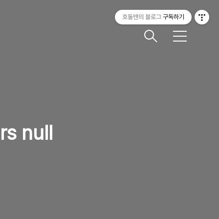
호돌맨의 블로그
구독하기
메
뉴
s null