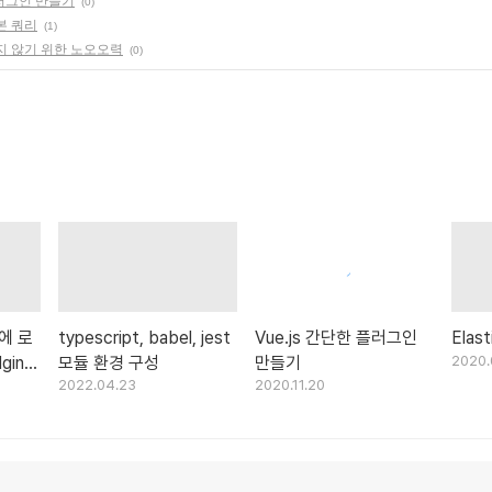
플러그인 만들기
(0)
 기본 쿼리
(1)
지 않기 위한 노오오력
(0)
후에 로
typescript, babel, jest
Vue.js 간단한 플러그인
Elas
ginx
모듈 환경 구성
만들기
2020.
2022.04.23
2020.11.20