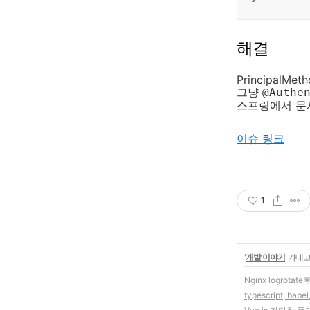
해결
PrincipalM
그냥
@Authe
스프링에서 문
이슈 링크
1
'
개발 이야기
' 카테
Nginx logrotate
typescript, bab