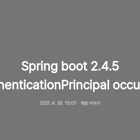
Spring boot 2.4.5
enticationPrincipal occur
2021. 4. 30. 15:07
ㆍ
개발 이야기