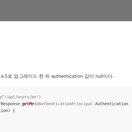
 2.4.5로 업그레이드 한 뒤 authentication 값이 null이다.
g("/api/users/me")
rResponse 
getMe
(
@AuthenticationPrincipal
 Authentication 
tion)
{
