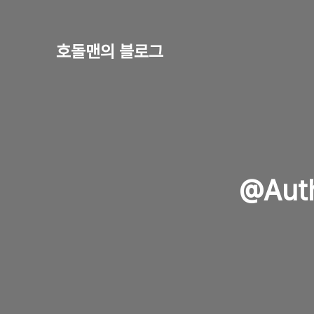
호돌맨의 블로그
@Auth