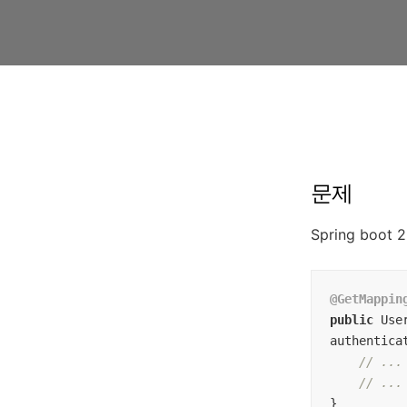
문제
Spring boot
@GetMappin
public
 Use
authentica
// ...
// ...
}