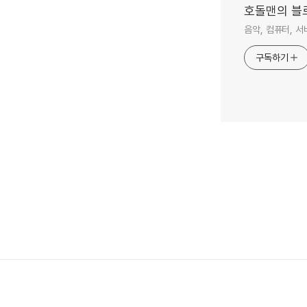
호돌맨의 블
음악, 컴퓨터, 서버
구독하기